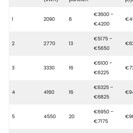
€3600 –
1
2090
8
€4
€4200
€5175 –
2
2770
13
€6
€5650
€6100 –
3
3330
16
€7
€6225
€6325 –
4
4160
16
€9
€6825
€6950 –
5
4550
20
€9
€7175