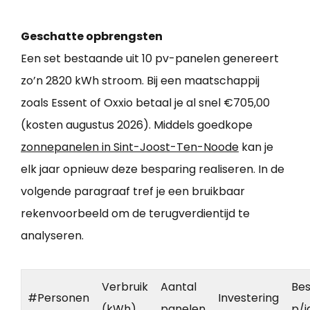
Geschatte opbrengsten
Een set bestaande uit 10 pv-panelen genereert
zo’n 2820 kWh stroom. Bij een maatschappij
zoals Essent of Oxxio betaal je al snel €705,00
(kosten augustus 2026). Middels goedkope
zonnepanelen in Sint-Joost-Ten-Noode
kan je
elk jaar opnieuw deze besparing realiseren. In de
volgende paragraaf tref je een bruikbaar
rekenvoorbeeld om de terugverdientijd te
analyseren.
Verbruik
Aantal
Bes
#Personen
Investering
(kWh)
panelen
p/j