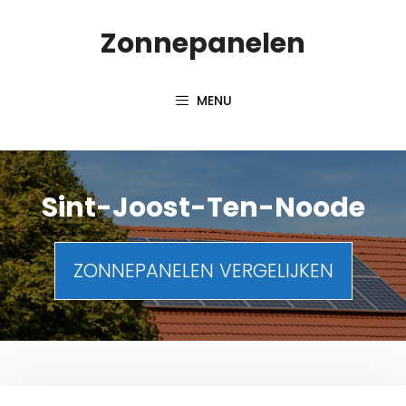
Spring
Zonnepanelen
naar
de
inhoud
MENU
Sint-Joost-Ten-Noode
ZONNEPANELEN VERGELIJKEN