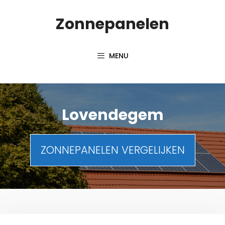
Spring
Zonnepanelen
naar
de
inhoud
MENU
Lovendegem
ZONNEPANELEN VERGELIJKEN