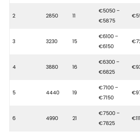
€5050 –
2
2850
11
€5
€5875
€6100 –
3
3230
15
€7
€6150
€6300 –
4
3880
16
€9
€6825
€7100 –
5
4440
19
€9
€7150
€7500 –
6
4990
21
€11
€7825