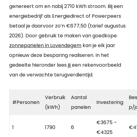
genereert om en nabij 2710 kWh stroom. Bij een
energiebedrijf als Energiedirect of Powerpeers
betaal je daarvoor zo’n €677,50 (tarief augustus
2026). Door gebruik te maken van goedkope
zonnepanelen in Lovendegem
kan je elk jaar
opnieuw deze besparing realiseren. In het
gedeelte hieronder lees jij een rekenvoorbeeld
van de verwachte terugverdientijd.
Verbruik
Aantal
Bes
#Personen
Investering
(kWh)
panelen
p/j
€3675 –
1
1790
6
€4
€4325