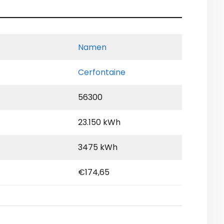
Namen
Cerfontaine
56300
23.150 kWh
3475 kWh
€174,65