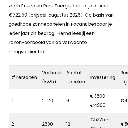
zoals Eneco en Pure Energie betaal je al snel
€722,50 (prijspeil augustus 2026). Op basis van
goedkope
zonnepanelen in Focant
bespaar je
ieder jaar dit bedrag. Hierna lees jij een
rekenvoorbeeld van de verwachte
terugverdientijd.
Verbruik
Aantal
Bes
#Personen
Investering
(kWh)
panelen
p/j
€3600 –
1
2070
6
€4
€4200
€5225 –
2
2830
12
€5