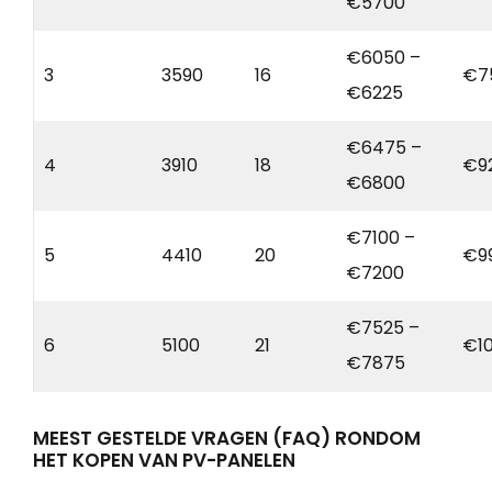
€5700
€6050 –
3
3590
16
€7
€6225
€6475 –
4
3910
18
€9
€6800
€7100 –
5
4410
20
€9
€7200
€7525 –
6
5100
21
€1
€7875
MEEST GESTELDE VRAGEN (FAQ) RONDOM
HET KOPEN VAN PV-PANELEN