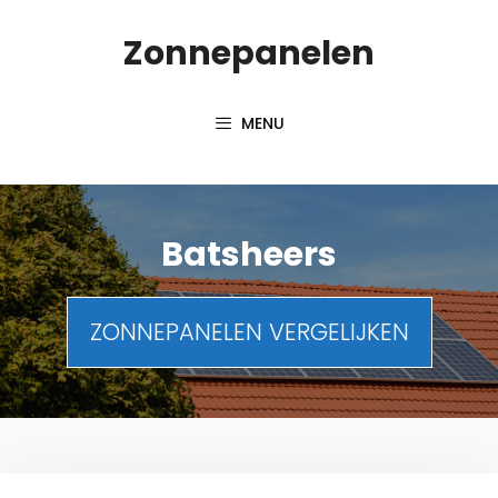
Spring
Zonnepanelen
naar
de
inhoud
MENU
Batsheers
ZONNEPANELEN VERGELIJKEN