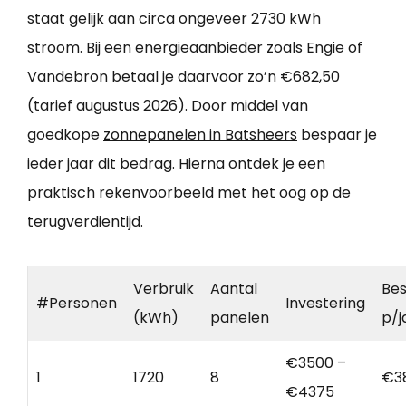
staat gelijk aan circa ongeveer 2730 kWh
stroom. Bij een energieaanbieder zoals Engie of
Vandebron betaal je daarvoor zo’n €682,50
(tarief augustus 2026). Door middel van
goedkope
zonnepanelen in Batsheers
bespaar je
ieder jaar dit bedrag. Hierna ontdek je een
praktisch rekenvoorbeeld met het oog op de
terugverdientijd.
Verbruik
Aantal
Bes
#Personen
Investering
(kWh)
panelen
p/j
€3500 –
1
1720
8
€3
€4375