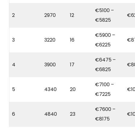
€5100 –
2
2970
12
€6
€5825
€5900 –
3
3220
16
€8
€6225
€6475 –
4
3900
17
€8
€6825
€7100 –
5
4340
20
€10
€7225
€7600 –
6
4840
23
€1
€8175