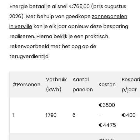
Energie betaal je al snel €765,00 (prijs augustus
2026). Met behulp van goedkope
zonnepanelen
in Serville
kan je elk jaar opnieuw deze besparing
realiseren. Hierna bekijk je een praktisch
rekenvoorbeeld met het oog op de
terugverdientijd.
Verbruik
Aantal
Bespar
#Personen
Kosten
(kWh)
panelen
p/jaar
€3500
1
1790
6
–
€400
€4475